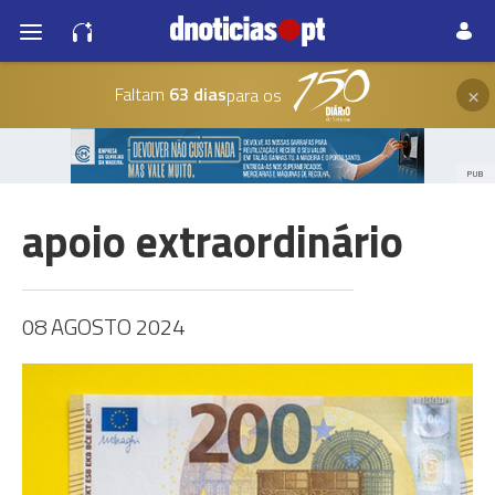
×
Faltam
63 dias
para os
PUB
apoio extraordinário
08 AGOSTO 2024