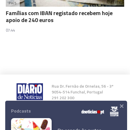
PAÍS
Famílias com IBAN registado recebem hoje
apoio de 240 euros
07:44
Rua Dr. Fernão de Ornelas, 56 - 3º
9054-514 Funchal, Portugal
291 202 300
×
Podcasts
Instale a nossa App