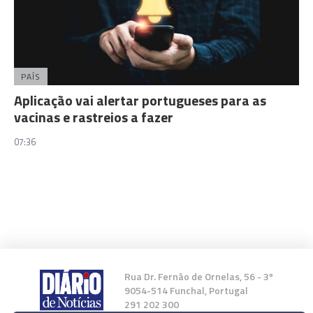
PAÍS
Aplicação vai alertar portugueses para as
vacinas e rastreios a fazer
07:36
Rua Dr. Fernão de Ornelas, 56 - 3º
9054-514 Funchal, Portugal
291 202 300