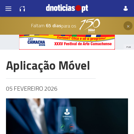
×
Faltam
65 dias
para os
PUB
Aplicação Móvel
05 FEVEREIRO 2026