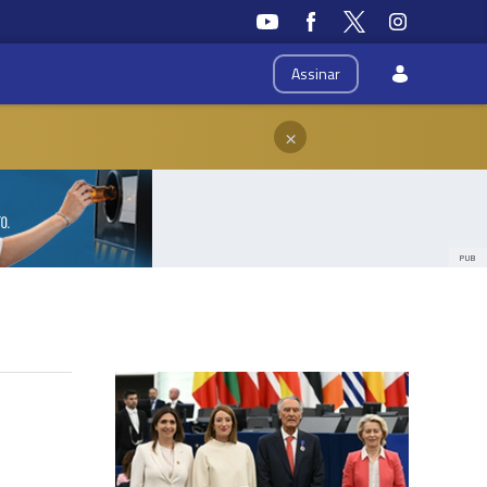
Assinar
×
PUB