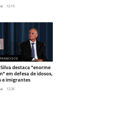
sa
12:15
 FRANCISCO
Silva destaca "enorme
" em defesa de idosos,
 e imigrantes
sa
12:36