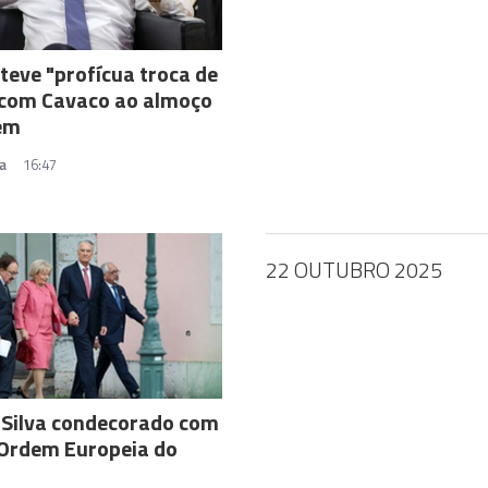
teve "profícua troca de
 com Cavaco ao almoço
ém
a
16:47
22 OUTUBRO 2025
 Silva condecorado com
 Ordem Europeia do