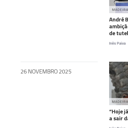
MADEIR
André B
ambiçã
de tute
Inês Paiva
26 NOVEMBRO 2025
MADEIR
“Hoje j
a sair 