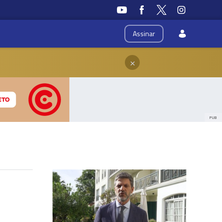
Assinar
×
PUB