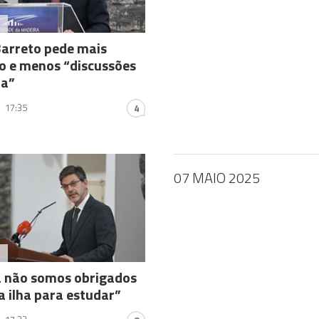
A
arreto pede mais
o e menos “discussões
la”
17:35
4
07 MAIO 2025
A
á não somos obrigados
da ilha para estudar”