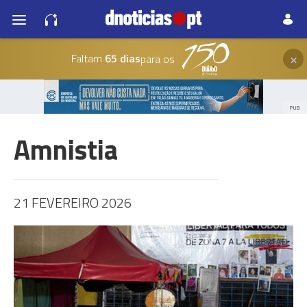
×
Faltam
65 dias
para os
PUB
Amnistia
21 FEVEREIRO 2026