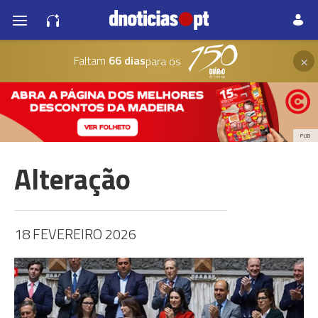
×
Faltam
66 dias
para os
PUB
Alteração
18 FEVEREIRO 2026