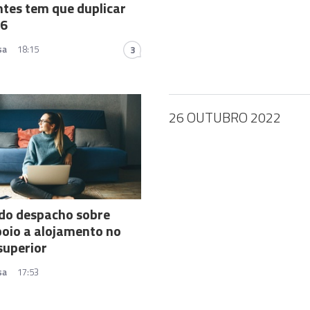
tes tem que duplicar
26
sa
18:15
3
26 OUTUBRO 2022
do despacho sobre
oio a alojamento no
superior
sa
17:53