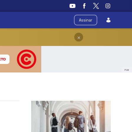
Assinar
×
PUB