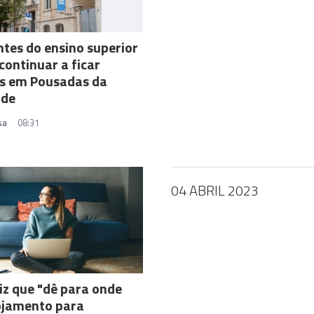
tes do ensino superior
ontinuar a ficar
os em Pousadas da
ude
sa
08:31
04 ABRIL 2023
iz que "dê para onde
ojamento para