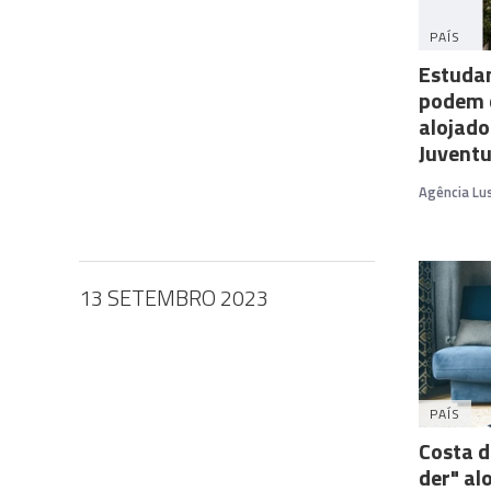
PAÍS
Estudan
podem c
alojad
Juvent
Agência Lu
13 SETEMBRO 2023
PAÍS
Costa d
der" al