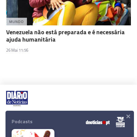
MUNDO
Venezuela não está preparada e é necessária
ajuda humanitária
26 Mai 11:56
×
Rua Dr. Fernão de Ornelas, 56 - 3º
9054-514 Funchal, Portugal
Podcasts
291 202 300
Download App