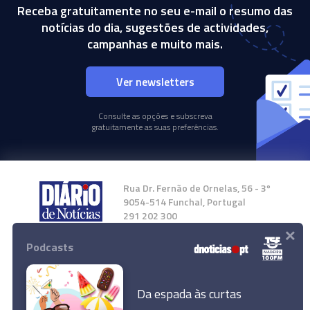
Receba gratuitamente no seu e-mail o resumo das
notícias do dia, sugestões de actividades,
campanhas e muito mais.
Ver newsletters
Consulte as opções e subscreva
gratuitamente as suas preferências.
Rua Dr. Fernão de Ornelas, 56 - 3º
9054-514 Funchal, Portugal
291 202 300
×
Podcasts
Instale a nossa App
Da espada às curtas