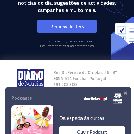
notícias do dia, sugestões de actividades,
campanhas e muito mais.
Ver newsletters
Consulte as opções e subscreva
gratuitamente as suas preferências.
Rua Dr. Fernão de Ornelas, 56 - 3º
9054-514 Funchal, Portugal
291 202 300
×
Podcasts
Instale a nossa App
Da espada às curtas
Ouvir Podcast