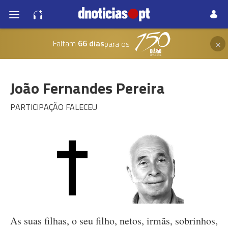
×
Faltam
66 dias
para os
João Fernandes Pereira
PARTICIPAÇÃO FALECEU
As suas filhas, o seu filho, netos, irmãs, sobrinhos,