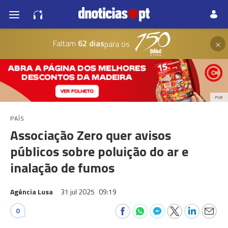
×
Faltam
62 dias
para os
PUB
PAÍS
Associação Zero quer avisos
públicos sobre poluição do ar e
inalação de fumos
Agência Lusa
31 jul 2025
09:19
0