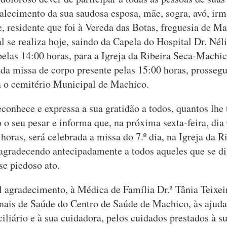
alecimento da sua saudosa esposa, mãe, sogra, avó, irm
te, residente que foi à Vereda das Botas, freguesia de M
al se realiza hoje, saindo da Capela do Hospital Dr. Nél
las 14:00 horas, para a Igreja da Ribeira Seca-Machic
ada missa de corpo presente pelas 15:00 horas, prosseg
a o cemitério Municipal de Machico.
econhece e expressa a sua gratidão a todos, quantos lhe
 o seu pesar e informa que, na próxima sexta-feira, dia
horas, será celebrada a missa do 7.º dia, na Igreja da R
agradecendo antecipadamente a todos aqueles que se d
sse piedoso ato.
 agradecimento, à Médica de Família Dr.ª Tânia Teixeir
onais de Saúde do Centro de Saúde de Machico, às ajuda
iliário e à sua cuidadora, pelos cuidados prestados à s