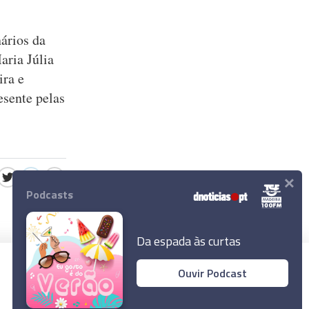
ários da
aria Júlia
ira e
esente pelas
×
Podcasts
Da espada às curtas
Ouvir Podcast
© 2023 Empresa Diário de Notícias, Lda.
Todos os direitos reservados.