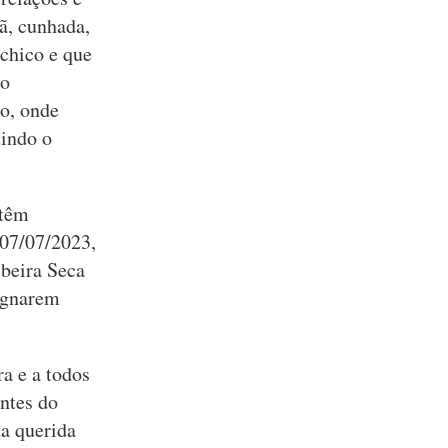
ã, cunhada,
achico e que
io
o, onde
uindo o
 têm
 07/07/2023,
ibeira Seca
ignarem
a e a todos
ntes do
ua querida