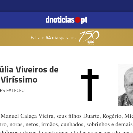
Faltam
64 dias
para os
úlia Viveiros de
 Viríssimo
ES FALECEU
Manuel Calaça Vieira, seus filhos Duarte, Rogério, Mi
ro, noras, netos, irmãos, cunhados, sobrinhos e demais
oloroso dever de participar a todas as pessoas de suas 