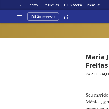
D7
Turismo
Freguesias
TSF Madeira
Iniciativas
Edição
Impressa
Maria J
Freitas
PARTICIPAÇÕ
Seu marido 
Mónica, gen
cumprem o d