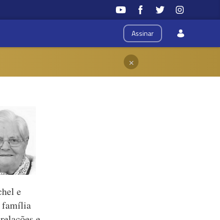
Assinar
×
chel e
 família
relações e