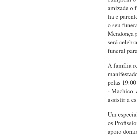
amizade o f
tia e paren
o seu funer
Mendonça pe
será celebr
funeral par
A família r
manifestado
pelas 19:00 
- Machico, 
assistir a e
Um especial
os Profissi
apoio domic