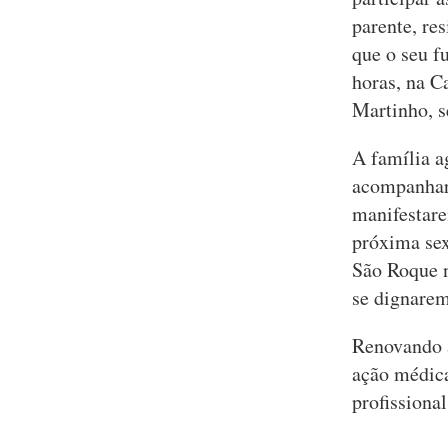
parente, re
que o seu f
horas, na C
Martinho, 
A família a
acompanhar 
manifestare
próxima sex
São Roque n
se dignarem 
Renovando a
ação médica
profissiona