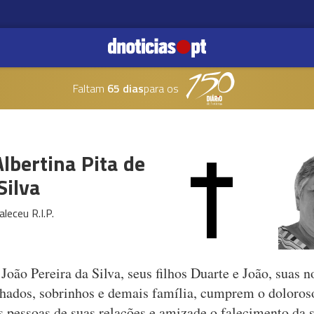
Faltam
65 dias
para os
lbertina Pita de
Silva
aleceu R.I.P.
oão Pereira da Silva, seus filhos Duarte e João, suas no
hados, sobrinhos e demais família, cumprem o doloros
às pessoas de suas relações e amizade o falecimento da 