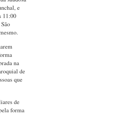
unchal, e
s 11:00
 São
 mesmo.
narem
forma
ebrada na
aroquial de
ssoas que
iares de
pela forma