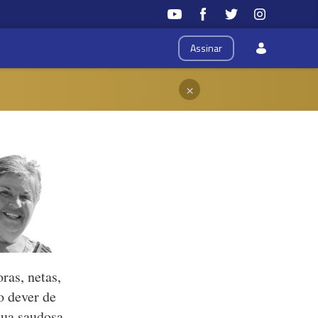
Assinar
×
ras, netas,
o dever de
sua saudosa