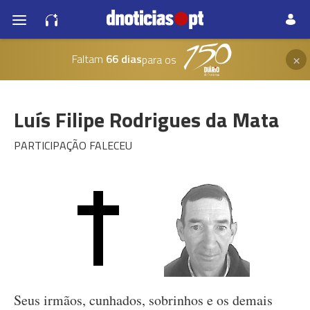
×
Faltam
66 dias
para os
Luís Filipe Rodrigues da Mata
PARTICIPAÇÃO FALECEU
Seus irmãos, cunhados, sobrinhos e os demais