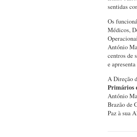
sentidas co
Os funcion
Médicos, De
Operacionai
António Mar
centros de 
e apresenta
A Direção 
Primário
António Mar
Brazão de G
Paz à sua A