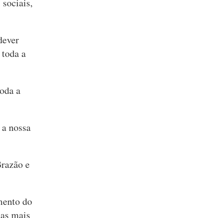
sociais,
dever
 toda a
oda a
 a nossa
Brazão e
imento do
 as mais