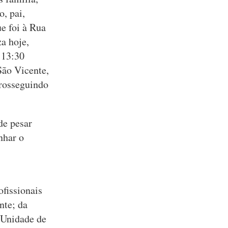
, pai,
ue foi à Rua
za hoje,
 13:30
São Vicente,
prosseguindo
de pesar
nhar o
fissionais
nte; da
 Unidade de