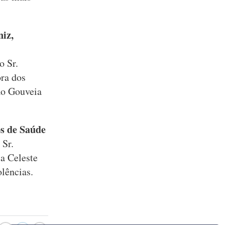
iz,
o Sr.
ra dos
ão Gouveia
s de Saúde
 Sr.
a Celeste
olências.