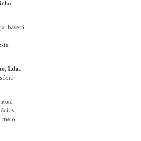
inho,
ja, haverá
esta
o, Lda.
,
sócio-
atual
sócios,
e meio