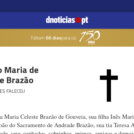
Faltam
66 dias
para os
o Maria de
e Brazão
ES FALECEU
a Maria Celeste Brazão de Gouveia, sua filha Inês Mar
oão do Sacramento de Andrade Brazão, sua tia Teresa A
de, seus cunhados, sobrinhos, primos, amigos e demais