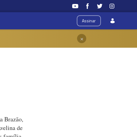
Assinar
×
ia Brazão,
velina de
 família,