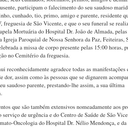
ausente, participam o falecimento do seu saudoso marido
inho, cunhado, tio, primo, amigo e parente, residente q
 freguesia de São Vicente, e que o seu funeral se reali
apela Mortuária do Hospital Dr. João de Almada, pelas
 a Igreja Paroquial de Nossa Senhora da Paz, Feiteiras, 
elebrada a missa de corpo presente pelas 15:00 horas, 
ão no Cemitério da freguesia.
ui reconhecidamente agradece todas as manifestações 
de dor, assim como às pessoas que se dignarem acompa
seu saudoso parente, prestando-lhe assim, a sua última
.
ntos que são também extensivos nomeadamente aos pro
o serviço de urgência e do Centro de Saúde de São Vice
mato-Oncologia do Hospital Dr. Nélio Mendonça, e da