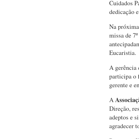
Cuidados Pa
dedicação e
Na próxima 
missa de 7º
antecipadam
Eucaristia.
A gerência 
participa o
gerente e e
Associaç
A
Direção, res
adeptos e s
agradecer t