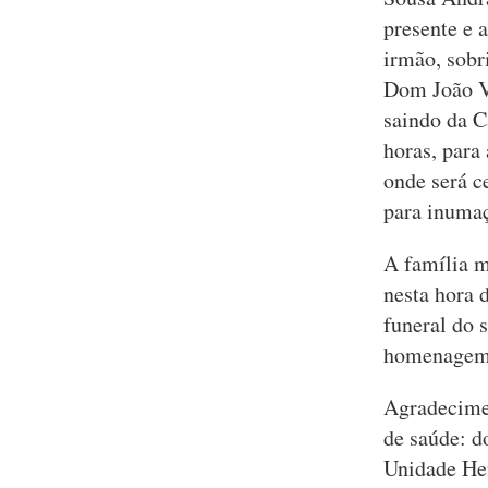
presente e 
irmão, sobr
Dom João V,
saindo da C
horas, para
onde será c
para inumaç
A família m
nesta hora 
funeral do 
homenagem
Agradecime
de saúde: d
Unidade He