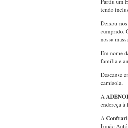
Partiu um H
tendo inclus
Deixou-nos
cumprido. C
nossa massa
Em nome da 
família e a
Descanse e
camisola.
ADENO
A
endereça à 
Confrari
A
Irmão Antón