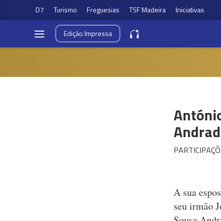
D7
Turismo
Freguesias
TSF Madeira
Iniciativas
Edição
Impressa
Antóni
Andrad
PARTICIPAÇÕ
A sua espos
seu irmão J
Sousa Andra