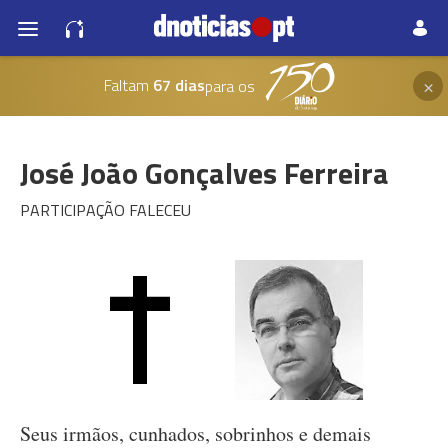
×
Faltam
67 dias
para os
José João Gonçalves Ferreira
PARTICIPAÇÃO FALECEU
Seus irmãos, cunhados, sobrinhos e demais