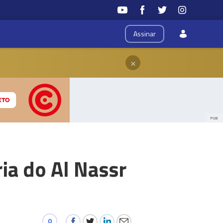
Assinar
×
PUB
ia do Al Nassr
0