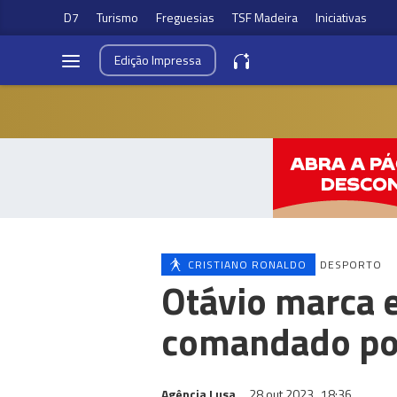
D7
Turismo
Freguesias
TSF Madeira
Iniciativas
Edição
Impressa
CRISTIANO RONALDO
DESPORTO
Otávio marca e
comandado por
Agência Lusa
28 out 2023
18:36