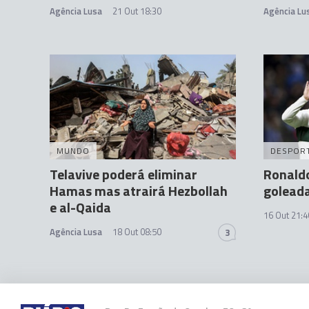
Agência Lusa
21 Out 18:30
Agência Lu
MUNDO
DESPOR
Telavive poderá eliminar
Ronaldo
Hamas mas atrairá Hezbollah
goleada
e al-Qaida
16 Out 21:4
Agência Lusa
18 Out 08:50
3