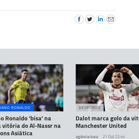
TIANO RONALDO
DESPORTO
no Ronaldo 'bisa' na
Dalot marca golo da vit
a vitória do Al-Nassr na
Manchester United
ons Asiática
agência lusa
21 Out 22:44