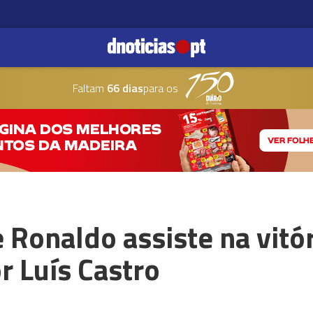
Faltam
66 dias
para os
 Ronaldo assiste na vitór
 Luís Castro