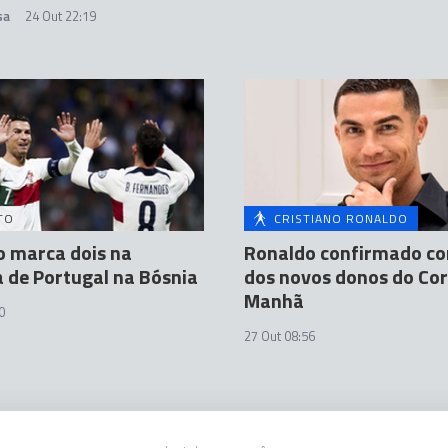
sa
24 Out 22:19
TO
CRISTIANO RONALDO
 marca dois na
Ronaldo confirmado c
 de Portugal na Bósnia
dos novos donos do Cor
Manhã
0
27 Out 08:56