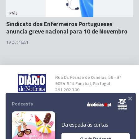
PAÍS
Sindicato dos Enfermeiros Portugueses
anuncia greve nacional para 10 de Novembro
19 Out 16:51
Rua Dr. Fernão de Ornelas, 56 - 3º
9054-514 Funchal, Portugal
291 202 300
×
Podcasts
Instale a nossa App
Da espada às curtas
Ouvir Podcast