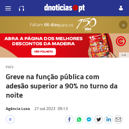
×
Faltam
66 dias
para os
PUB
PAÍS
Greve na função pública com
adesão superior a 90% no turno da
noite
Agência Lusa
27 out 2023
09:13
0