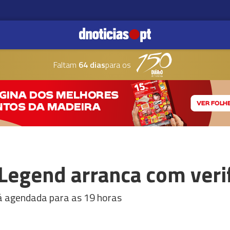
Faltam
64 dias
para os
 Legend arranca com veri
tá agendada para as 19 horas