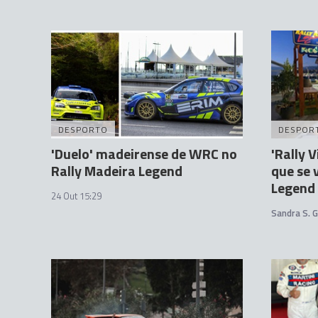
DESPORTO
DESPOR
'Duelo' madeirense de WRC no
'Rally V
Rally Madeira Legend
que se 
Legend
24 Out 15:29
Sandra S. 