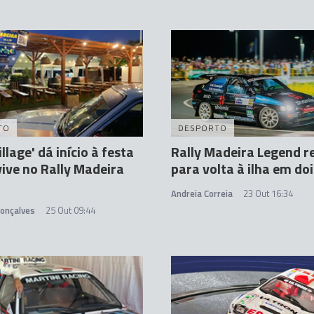
TO
DESPORTO
illage' dá início à festa
Rally Madeira Legend r
vive no Rally Madeira
para volta à ilha em doi
Andreia Correia
23 Out 16:34
Gonçalves
25 Out 09:44