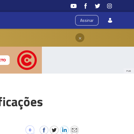
Assinar
×
PUB
ficações
0