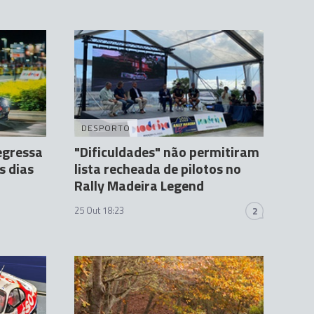
DESPORTO
egressa
"Dificuldades" não permitiram
s dias
lista recheada de pilotos no
Rally Madeira Legend
25 Out 18:23
2