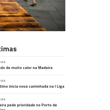
timas
IRA
do de muito calor na Madeira
IRA
timo inicia nova caminhada na I Liga
IRA
ira pede prioridade no Porto de
ões