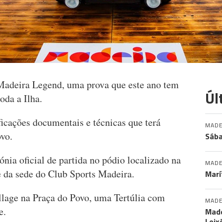
 Madeira Legend, uma prova que este ano tem
Úl
oda a Ilha.
ificações documentais e técnicas que terá
MADE
ovo.
Sába
ónia oficial de partida no pódio localizado na
MADE
 da sede do Club Sports Madeira.
Marí
illage na Praça do Povo, uma Tertúlia com
MADE
e.
Made
Leix