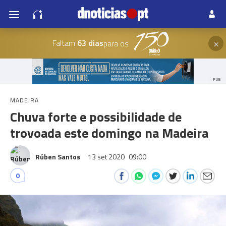
×
Faltam
63 dias
para os
PUB
MADEIRA
Chuva forte e possibilidade de
trovoada este domingo na Madeira
Rúben Santos
13 set 2020
09:00
0