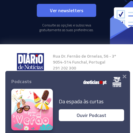
Ver newsletters
Consulte as opções e subscreva
gratuitamente as suas preferências.
Rua Dr. Fernão de Ornelas, 56 - 3º
9054-514 Funchal, Portugal
291 202 300
×
Podcasts
Instale a nossa App
Da espada às curtas
Ouvir Podcast
© 2024 Empresa Diário de Notícias, Lda.
Todos os direitos reservados.