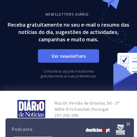
NEWSLETTERS DIÁRIO
Receba gratuitamente no seu e-mail o resumo das
notícias do dia, sugestões de actividades,
campanhas e muito mais.
Ver newsletters
Consulte as opções e subscreva
gratuitamente as suas preferências.
Rua Dr. Fernão de Ornelas, 56 - 3º
9054-514 Funchal, Portugal
291 202 300
×
Podcasts
Instale a nossa App