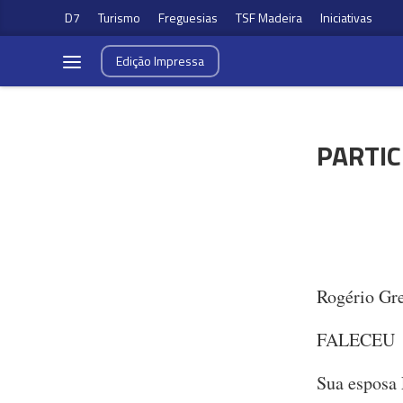
D7
Turismo
Freguesias
TSF Madeira
Iniciativas
Edição
Impressa
PARTIC
Rogério Gr
FALECEU
Sua esposa 