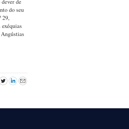
 dever de
ento do seu
 29,
m exéquias
 Angústias