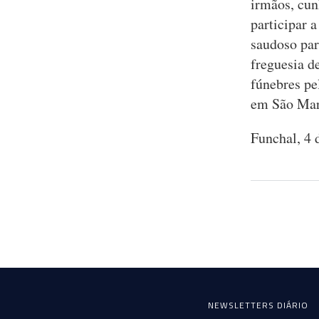
irmãos, cun
participar 
saudoso par
freguesia d
fúnebres pe
em São Mar
Funchal, 4 
NEWSLETTERS DIÁRIO