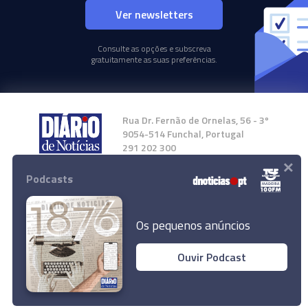
Ver newsletters
Consulte as opções e subscreva
gratuitamente as suas preferências.
Rua Dr. Fernão de Ornelas, 56 - 3º
9054-514 Funchal, Portugal
291 202 300
×
Podcasts
Instale a nossa App
Os pequenos anúncios
Ouvir Podcast
© 2024 Empresa Diário de Notícias, Lda.
Todos os direitos reservados.