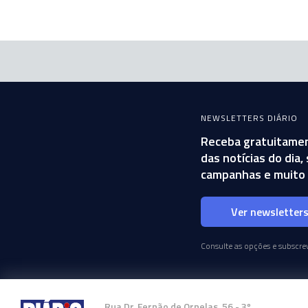
NEWSLETTERS DIÁRIO
Receba gratuitamen
das notícias do dia
campanhas e muito 
Ver newsletter
Consulte as opções e subscrev
Rua Dr. Fernão de Ornelas, 56 - 3º