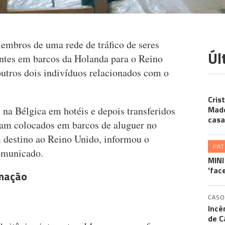
embros de uma rede de tráfico de seres
Úl
ntes em barcos da Holanda para o Reino
outros dois indivíduos relacionados com o
CR
Cris
Made
a Bélgica em hotéis e depois transferidos
casa
ram colocados em barcos de aluguer no
 destino ao Reino Unido, informou o
PA
omunicado.
MINI
'fac
rmação
CASO
Incê
de C