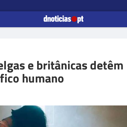
elgas e britânicas detêm
áfico humano