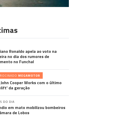
timas
ISTIANO RONALDO
tiano Ronaldo apela ao voto na
ira no dia dos rumores de
mento no Funchal
TROCINADO
MEGAMOTOR
 John Cooper Works com o último
elift' da geração
S DO DIA
ndio em mato mobilizou bombeiros
âmara de Lobos