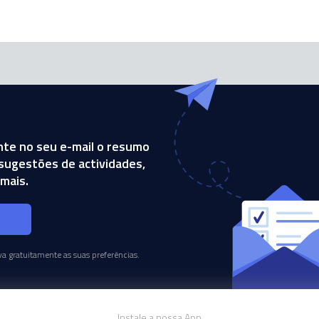
te no seu e-mail o resumo
, sugestões de actividades,
mais.
s
a gratuitamente as suas preferências.
Instale a nossa App