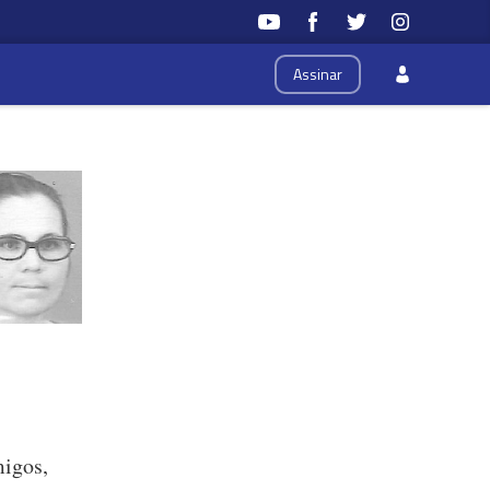
Assinar
migos,