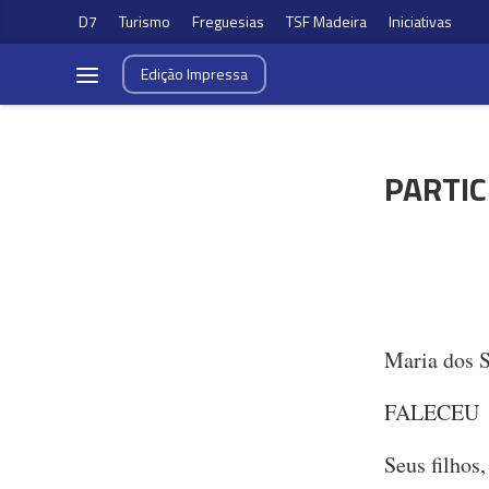
D7
Turismo
Freguesias
TSF Madeira
Iniciativas
Edição
Impressa
PARTIC
Maria dos 
FALECEU
Seus filhos,