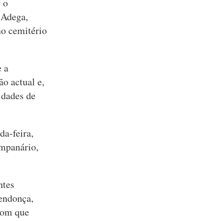
 o
 Adega,
no cemitério
e a
o actual e,
idades de
da-feira,
ampanário,
ntes
endonça,
 com que