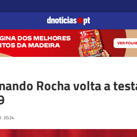
ando Rocha volta a testa
9
0
20:24