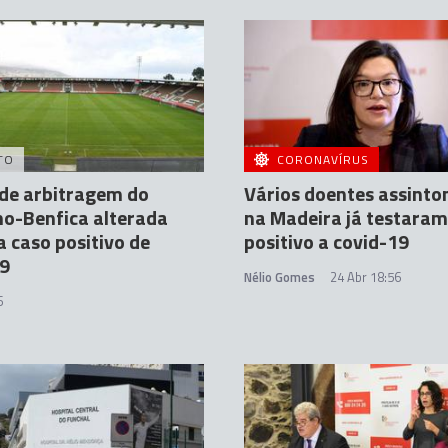
TO
CORONAVÍRUS
de arbitragem do
Vários doentes assinto
o-Benfica alterada
na Madeira já testaram
a caso positivo de
positivo a covid-19
19
Nélio Gomes
24 Abr 18:56
6