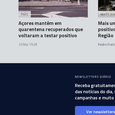
PAÍS
MADEIR
Açores mantêm em
Mais um
quarentena recuperados que
positiv
voltaram a testar positivo
Região
10 Mai 19:28
Pedro Freit
NEWSLETTERS DIÁRIO
Receba gratuitamen
das notícias do dia
campanhas e muito 
Ver newsletter