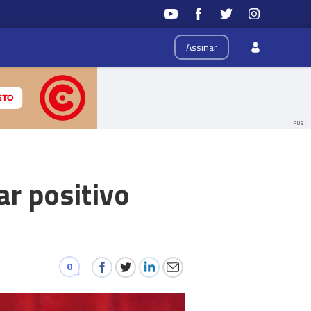
Assinar
PUB
r positivo
0