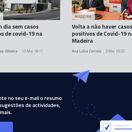
A
MADEIRA
 dia sem casos
Volta a não haver caso
os de covid-19 na
positivos de Covid-19 n
Madeira
as Oliveira
19 Mai 18:17
Ana Luísa Correia
3 Mai 18:02
te no seu e-mail o resumo
, sugestões de actividades,
mais.
s