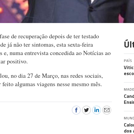
ase de recuperação depois de ter testado
Úl
de já não ter sintomas, esta sexta-feira
es e, numa entrevista concedida ao Notícias ao
ar positivo.
PAÍS
Viti
esco
ou, no dia 27 de Março, nas redes sociais,
ter feito algumas viagens nesse mesmo mês.
MADE
Cand
Ensi
MUN
Calo
dos 