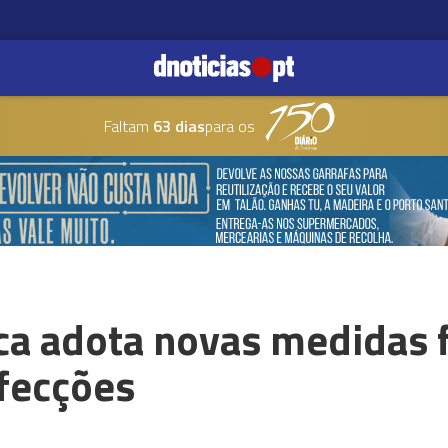
Faltam
63 dias
para os
ca adota novas medidas 
fecções