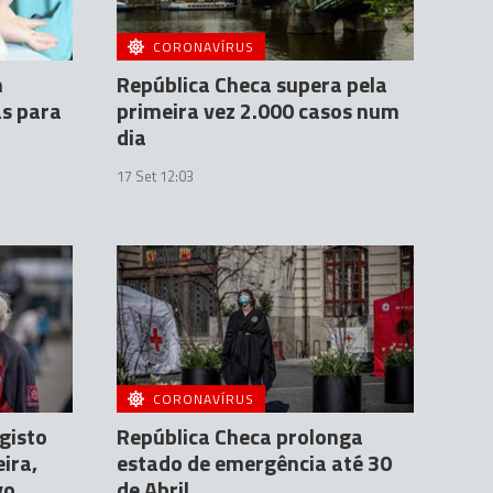
CORONAVÍRUS
m
República Checa supera pela
as para
primeira vez 2.000 casos num
dia
17 Set 12:03
CORONAVÍRUS
gisto
República Checa prolonga
ira,
estado de emergência até 30
vo
de Abril