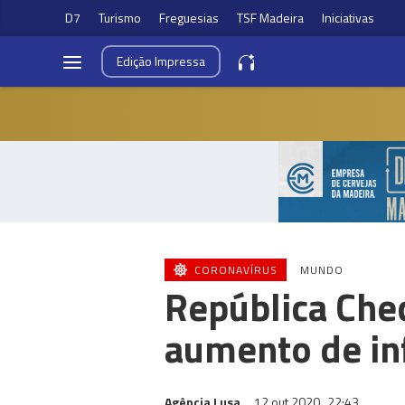
D7
Turismo
Freguesias
TSF Madeira
Iniciativas
Edição
Impressa
CORONAVÍRUS
MUNDO
República Che
aumento de in
Agência Lusa
12 out 2020
22:43