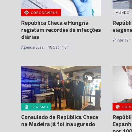
CORONAVÍRUS
MUNDO
República Checa e Hungria
Repúbli
registam recordes de infecções
viagens
diárias
24 Abr 12:4
Agência Lusa
18 Set 11:31
TURISMO
COR
Consulado da República Checa
Repúbli
na Madeira já foi inaugurado
Espanha
por 100