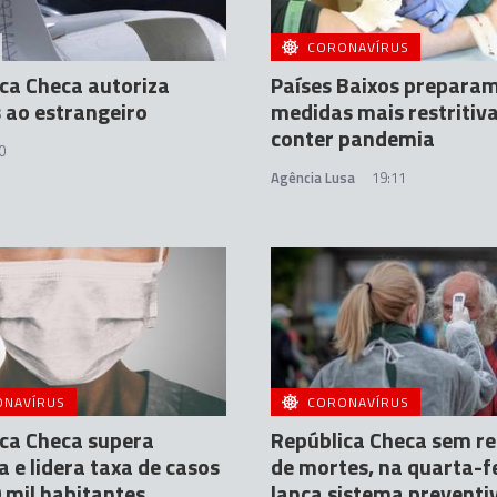
CORONAVÍRUS
ca Checa autoriza
Países Baixos prepara
 ao estrangeiro
medidas mais restritiv
conter pandemia
0
Agência Lusa
19:11
ONAVÍRUS
CORONAVÍRUS
ca Checa supera
República Checa sem re
 e lidera taxa de casos
de mortes, na quarta-fe
 mil habitantes
lança sistema preventi