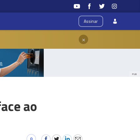
Assinar
×
PUB
face ao
0