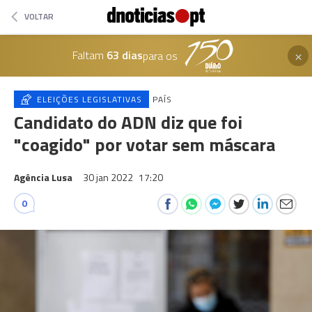
VOLTAR
×
Faltam
63 dias
para os
ELEIÇÕES LEGISLATIVAS
PAÍS
Candidato do ADN diz que foi
"coagido" por votar sem máscara
Agência Lusa
30 jan 2022
17:20
0