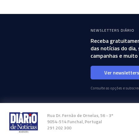
NEWSLETTERS DIÁRIO
Receba gratuitamen
das notícias do dia
campanhas e muito 
Ver newsletter
Consulte as opções e subscrev
Rua Dr. Fernão de Ornelas, 56 - 3º
9054-514 Funchal, Portugal
291 202 300