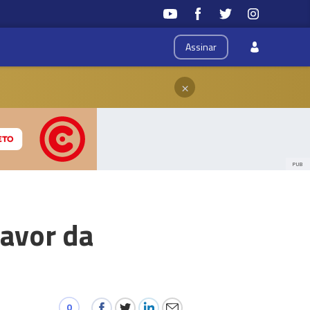
Assinar
×
PUB
favor da
0