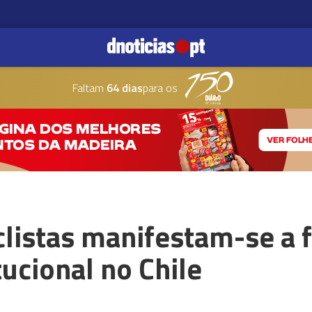
Faltam
64 dias
para os
clistas manifestam-se a 
tucional no Chile