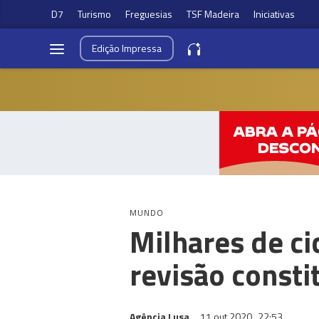
D7
Turismo
Freguesias
TSF Madeira
Iniciativas
Edição
Impressa
MUNDO
Milhares de ci
revisão consti
Agência Lusa
11 out 2020
22:53