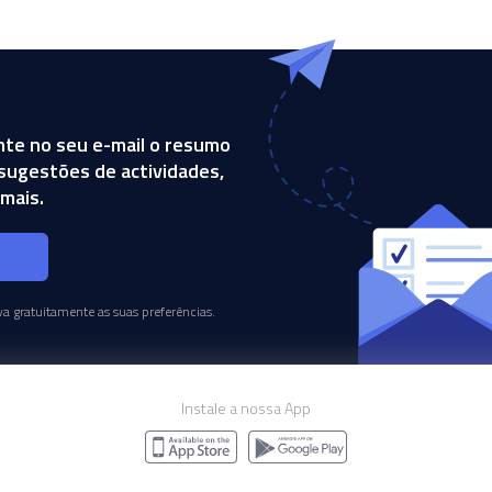
te no seu e-mail o resumo
, sugestões de actividades,
mais.
s
a gratuitamente as suas preferências.
Instale a nossa App