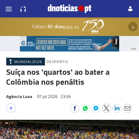
×
Faltam
65 dias
para os
PUB
MUNDIAL2026
DESPORTO
Suíça nos 'quartos' ao bater a
Colômbia nos penáltis
Agência Lusa
07 jul 2026
23:56
0