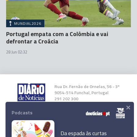
MUNDIAL2026
Portugal empata com a Colômbia e vai
defrontar a Croácia
28 Jun 02:32
Rua Dr. Fernão de Ornelas, 56 - 3º
9054-514 Funchal, Portugal
291 202 300
×
Podcasts
Instale a nossa App
Da espada às curtas