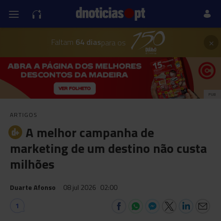
×
Faltam
64 dias
para os
PUB
ARTIGOS
A melhor campanha de
marketing de um destino não custa
milhões
Duarte Afonso
08 jul 2026
02:00
1