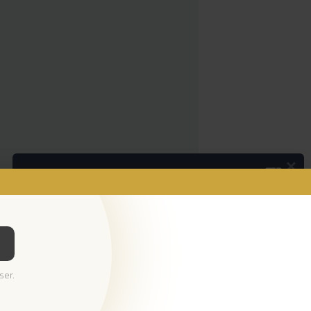
×
Podcasts
Da espada às curtas
Ouvir Podcast
© 2026 Empresa Diário de Notícias, Lda.
ser.
Todos os direitos reservados.