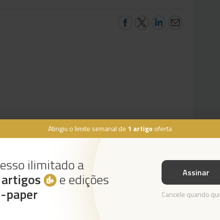
Atingiu o limite semanal de
1 artigo
oferta
esso ilimitado a
Assinar
s
artigos
e edições
Instale a nossa App
e-paper
Cancele quando qui