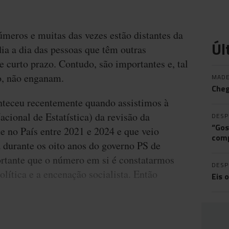
meros e muitas das vezes estão distantes da
Úl
dia a dia das pessoas que têm outras
 curto prazo. Contudo, são importantes e, tal
, não enganam.
MADE
Cheg
onteceu recentemente quando assistimos à
acional de Estatística) da revisão da
DES
“Gos
e no País entre 2021 e 2024 e que veio
comp
 durante os oito anos do governo PS de
rtante que o número em si é constatarmos
DES
olítica e a encenação socialista. Então
Eis 