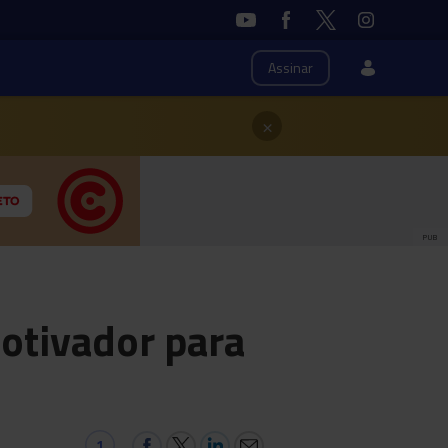
Assinar
×
PUB
otivador para
1