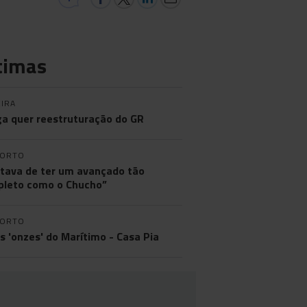
timas
IRA
a quer reestruturação do GR
PORTO
tava de ter um avançado tão
leto como o Chucho”
PORTO
os 'onzes' do Marítimo - Casa Pia