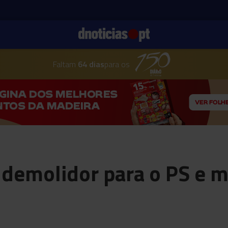
Faltam
64 dias
para os
emolidor para o PS e m