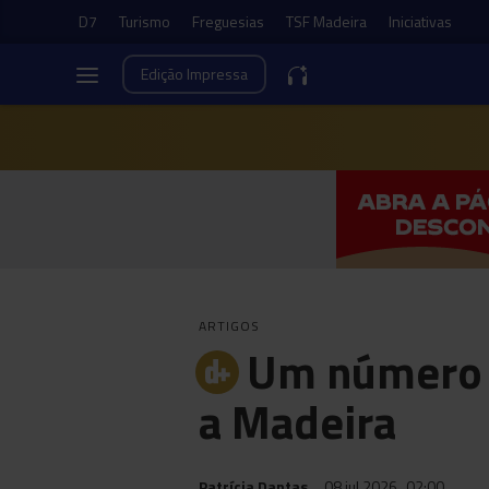
D7
Turismo
Freguesias
TSF Madeira
Iniciativas
Edição
Impressa
ARTIGOS
Um número d
a Madeira
Patrícia Dantas
08 jul 2026
02:00