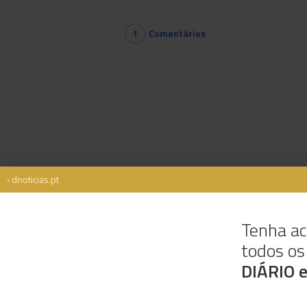
1
Comentários
‹ dnoticias.pt
Tenha ac
todos o
Rua Dr. Fernão de Ornelas, 56 - 3º
9054-514 Funchal, Portugal
DIÁRIO 
291 202 300