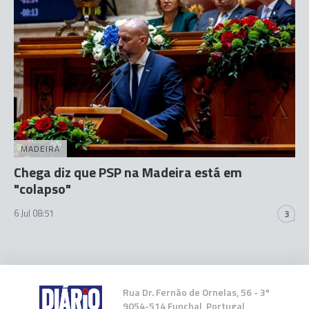
MADEIRA
Chega diz que PSP na Madeira está em
"colapso"
6 Jul 08:51
3
Rua Dr. Fernão de Ornelas, 56 - 3º
9054-514 Funchal, Portugal