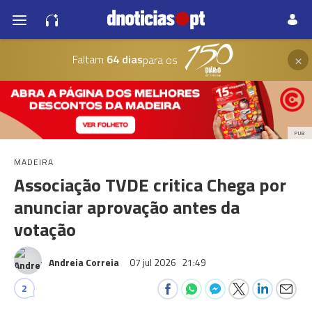
×
Faltam
64 dias
para os
PUB
MADEIRA
Associação TVDE critica Chega por
anunciar aprovação antes da
votação
Andreia Correia
07 jul 2026
21:49
2