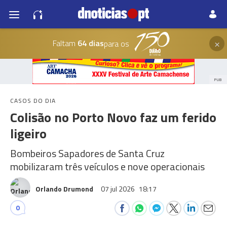
×
Faltam
64 dias
para os
PUB
CASOS DO DIA
Colisão no Porto Novo faz um ferido
ligeiro
Bombeiros Sapadores de Santa Cruz
mobilizaram três veículos e nove operacionais
Orlando Drumond
07 jul 2026
18:17
0