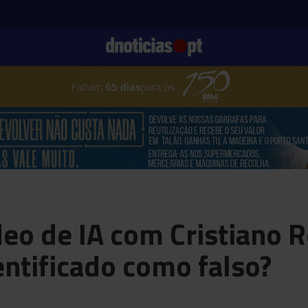
Faltam
65 dias
para os
eo de IA com Cristiano R
ntificado como falso?