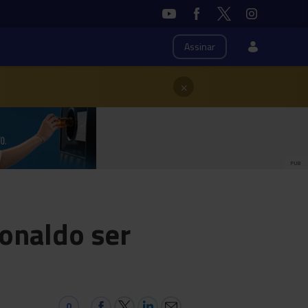
Assinar
×
PUB
onaldo ser
0