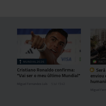
MUNDIAL2026
FACT
Cristiano Ronaldo confirma:
Será
"Vai ser o meu último Mundial"
enviou 
humanit
Miguel Fernandes Luís
5 Jul 19:43
Miguel Fer