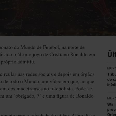
eonato do Mundo de Futebol, na noite de
Úl
rá sido o último jogo de Cristiano Ronaldo em
próprio admitiu.
MUN
ircular nas redes sociais e depois em órgãos
Trib
do c
o de todo o Mundo, um vídeo em que, ao que
inéd
em dos madeirenses ao futebolista. Pode-se
om um ‘obrigado, 7’ e uma figura de Ronaldo
MUN
Wall
preo
Orie
aponta para a falsidade do vídeo. Além disso,