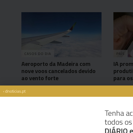
CASOS DO DIA
PAÍS
Aeroporto da Madeira com
IA pro
nove voos cancelados devido
produti
ao vento forte
para os
Victor Hugo
30 Jun 16:36
Agência Lu
‹ dnoticias.pt
Tenha ac
todos o
Rua Dr. Fernão de Ornelas, 56 - 3º
9054-514 Funchal, Portugal
DIÁRIO 