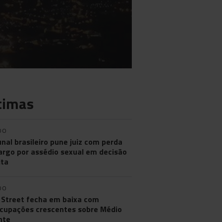
timas
DO
unal brasileiro pune juiz com perda
argo por assédio sexual em decisão
ita
DO
 Street fecha em baixa com
cupações crescentes sobre Médio
nte