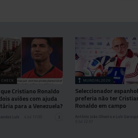
 CHECK
MUNDIAL2026
Seleccionador espanho
 que Cristiano Ronaldo
preferia não ter Cristia
dois aviões com ajuda
Ronaldo em campo
ária para a Venezuela?
António João Oliveira e Luís Garoup
nandes Luís
4 Jul 17:00
3
5 Jul 22:57