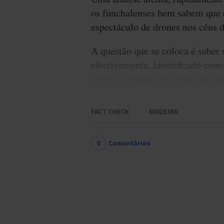
os funchalenses bem sabem que é
espectáculo de drones nos céus d
A questão que se coloca é saber 
efectivamente, identificado como
sociais e chega aos órgãos de co
FACT CHECK
MADEIRA
0
Comentários