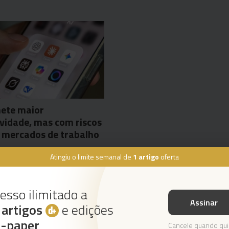
mete maior
vidade, mas com riscos
 mercados de trabalho
sa
29 Jun 02:05
Atingiu o limite semanal de
1 artigo
oferta
esso ilimitado a
Assinar
s
artigos
e edições
Instale a nossa App
e-paper
Cancele quando qui