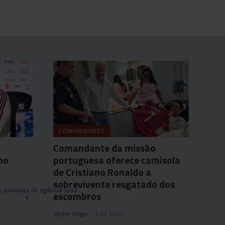
COMUNIDADES
l
Comandante da missão
no
portuguesa oferece camisola
de Cristiano Ronaldo a
sobrevivente resgatado dos
a, enviados da agência Lusa
escombros
1
Victor Hugo
4 Jul 16:07