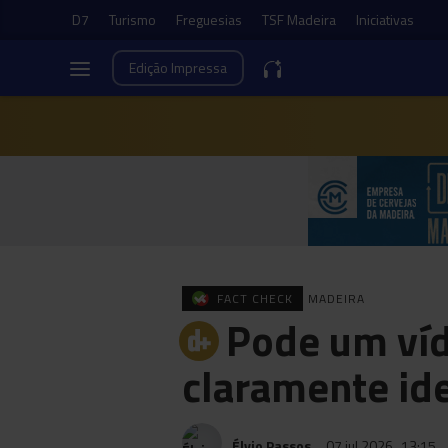
D7
Turismo
Freguesias
TSF Madeira
Iniciativas
Edição
Impressa
FACT CHECK
MADEIRA
Pode um víd
claramente ide
Élvio Passos
07 jul 2026
13:15