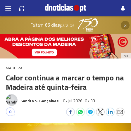
×
Faltam
66 dias
para os
PUB
MADEIRA
Calor continua a marcar o tempo na
Madeira até quinta-feira
Sandra S. Gonçalves
07 jul 2026
07:33
0