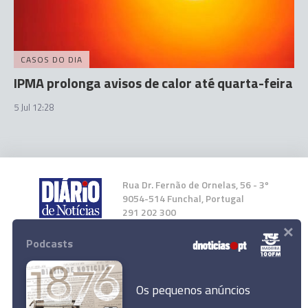
CASOS DO DIA
IPMA prolonga avisos de calor até quarta-feira
5 Jul 12:28
Rua Dr. Fernão de Ornelas, 56 - 3º
9054-514 Funchal, Portugal
291 202 300
×
Podcasts
Instale a nossa App
Os pequenos anúncios