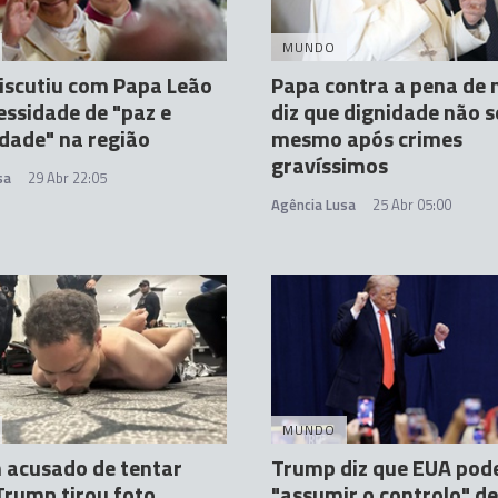
MUNDO
iscutiu com Papa Leão
Papa contra a pena de
essidade de "paz e
diz que dignidade não s
idade" na região
mesmo após crimes
gravíssimos
sa
29 Abr 22:05
Agência Lusa
25 Abr 05:00
MUNDO
acusado de tentar
Trump diz que EUA pod
rump tirou foto
"assumir o controlo" d