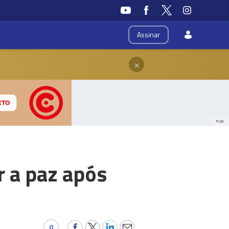
Assinar
×
PUB
r a paz após
0