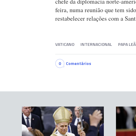
chefe da diplomacia norte-ameri
feira, numa reunião que tem sid
restabelecer relações com a San
VATICANO
INTERNACIONAL
PAPA LEÃ
0
Comentários