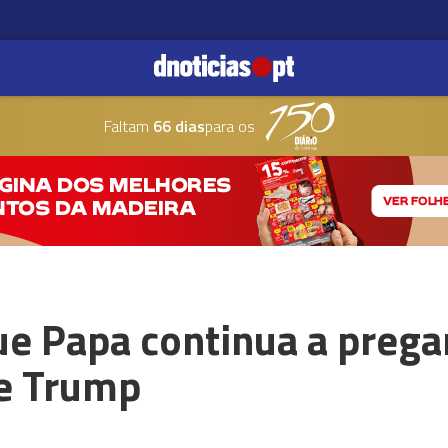
Faltam
66 dias
para os
ue Papa continua a prega
e Trump