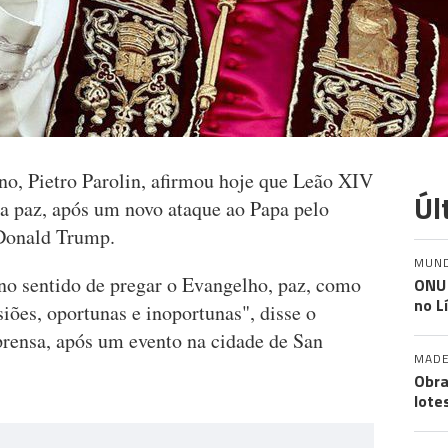
no, Pietro Parolin, afirmou hoje que Leão XIV
Úl
 a paz, após um novo ataque ao Papa pelo
 Donald Trump.
MUN
 no sentido de pregar o Evangelho, paz, como
ONU 
no L
siões, oportunas e inoportunas", disse o
rensa, após um evento na cidade de San
MADE
.
Obra
lote