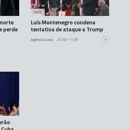
PAÍS
 morte
Luís Montenegro condena
e perde
tentativa de ataque a Trump
Agência Lusa
26 Abr 11:06
1
erão
e Cuba