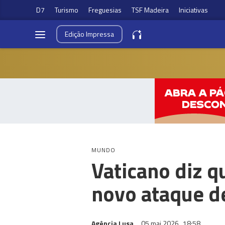
D7
Turismo
Freguesias
TSF Madeira
Iniciativas
Edição
Impressa
MUNDO
Vaticano diz q
novo ataque d
Agência Lusa
05 mai 2026
18:58