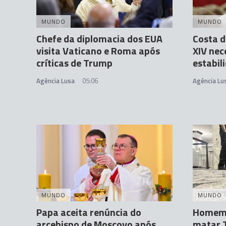
MUNDO
MUNDO
Chefe da diplomacia dos EUA
Costa d
visita Vaticano e Roma após
XIV nec
críticas de Trump
estabil
Agência Lusa
05:06
Agência Lu
MUNDO
MUNDO
Papa aceita renúncia do
Homem 
arcebispo de Moscovo após
matar T