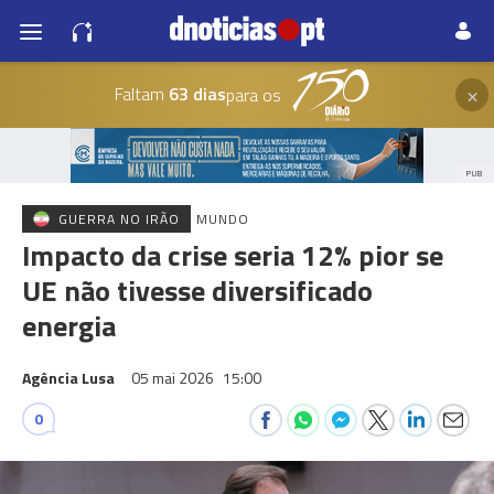
×
Faltam
63 dias
para os
PUB
GUERRA NO IRÃO
MUNDO
Impacto da crise seria 12% pior se
UE não tivesse diversificado
energia
Agência Lusa
05 mai 2026
15:00
0