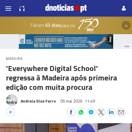
×
Faltam
63 dias
para os
PUB
MADEIRA
'Everywhere Digital School'
regressa à Madeira após primeira
edição com muita procura
Andreia Dias Ferro
05 mai 2026
11:49
0