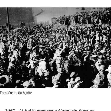
Foto Museu do Aljube
1967
Egito encerra o Canal do Suez
- O
na