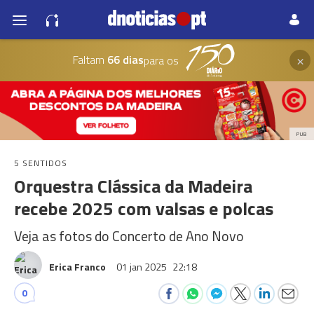
×
Faltam
66 dias
para os
PUB
5 SENTIDOS
Orquestra Clássica da Madeira
recebe 2025 com valsas e polcas
Veja as fotos do Concerto de Ano Novo
Erica Franco
01 jan 2025
22:18
0