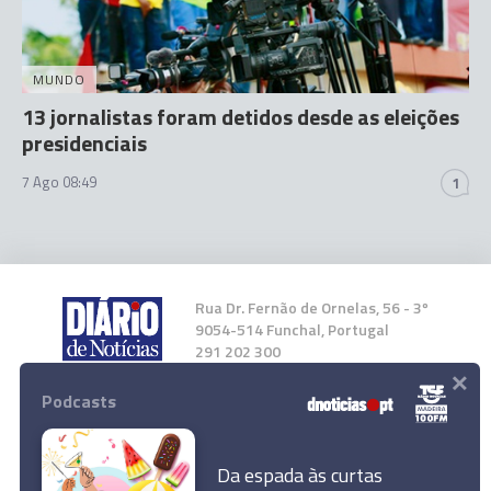
MUNDO
13 jornalistas foram detidos desde as eleições
presidenciais
7 Ago 08:49
1
Rua Dr. Fernão de Ornelas, 56 - 3º
9054-514 Funchal, Portugal
291 202 300
×
Podcasts
Instale a nossa App
Da espada às curtas