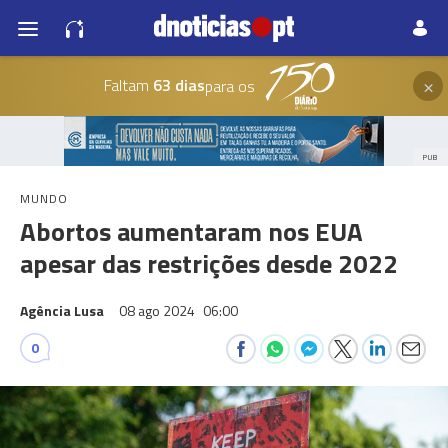
×
Faltam
63 dias
para os
PUB
MUNDO
Abortos aumentaram nos EUA
apesar das restrições desde 2022
Agência Lusa
08 ago 2024
06:00
0