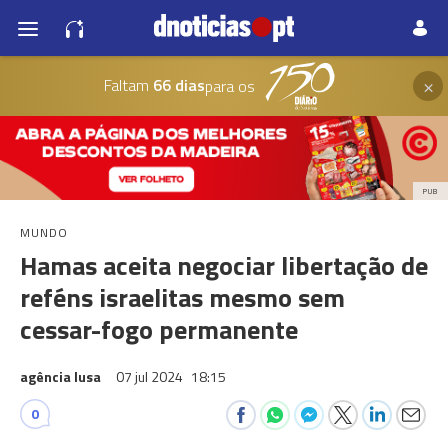
×
Faltam
66 dias
para os
PUB
MUNDO
Hamas aceita negociar libertação de
reféns israelitas mesmo sem
cessar-fogo permanente
agência lusa
07 jul 2024
18:15
0