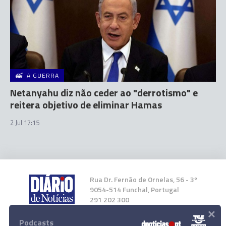
A GUERRA
Netanyahu diz não ceder ao "derrotismo" e
reitera objetivo de eliminar Hamas
2 Jul 17:15
Rua Dr. Fernão de Ornelas, 56 - 3º
9054-514 Funchal, Portugal
291 202 300
×
Podcasts
Instale a nossa App