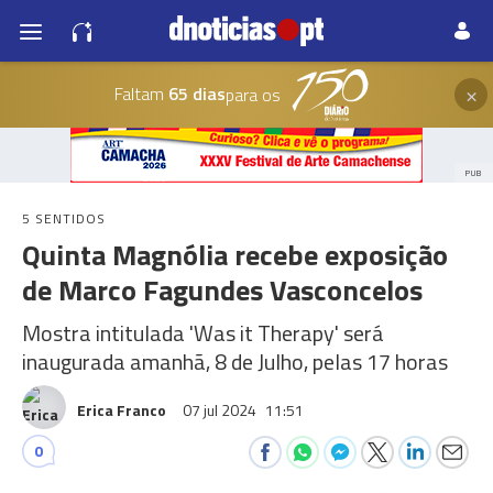
×
Faltam
65 dias
para os
PUB
5 SENTIDOS
Quinta Magnólia recebe exposição
de Marco Fagundes Vasconcelos
Mostra intitulada 'Was it Therapy' será
inaugurada amanhã, 8 de Julho, pelas 17 horas
Erica Franco
07 jul 2024
11:51
0