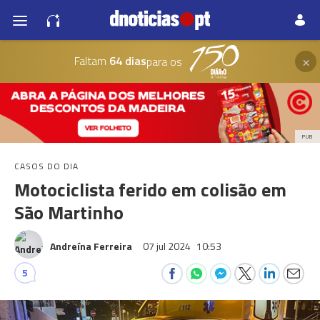
×
Faltam
64 dias
para os
PUB
CASOS DO DIA
Motociclista ferido em colisão em
São Martinho
Andreína Ferreira
07 jul 2024
10:53
5