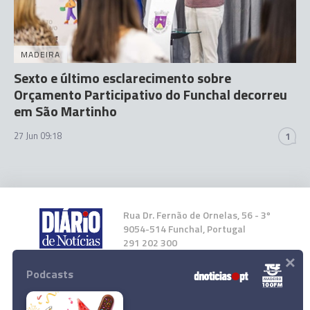
MADEIRA
Sexto e último esclarecimento sobre
Orçamento Participativo do Funchal decorreu
em São Martinho
27 Jun 09:18
1
Rua Dr. Fernão de Ornelas, 56 - 3º
9054-514 Funchal, Portugal
291 202 300
×
Podcasts
Instale a nossa App