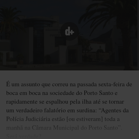
É um assunto que correu na passada sexta-feira de
boca em boca na sociedade do Porto Santo e
rapidamente se espalhou pela ilha até se tornar
um verdadeiro falatório em surdina: “Agentes da
Polícia Judiciária estão [ou estiveram] toda a
manhã na Câmara Municipal do Porto Santo”.
Será verdade?