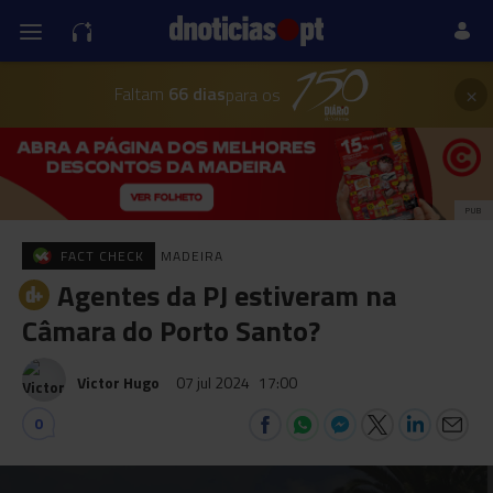
×
Faltam
66 dias
para os
PUB
FACT CHECK
MADEIRA
Agentes da PJ estiveram na
Câmara do Porto Santo?
Victor Hugo
07 jul 2024
17:00
0