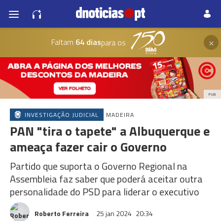
×
Faltam
64 dias
para os
PUB
INVESTIGAÇÃO JUDICIAL
MADEIRA
PAN "tira o tapete" a Albuquerque e
ameaça fazer cair o Governo
Partido que suporta o Governo Regional na
Assembleia faz saber que poderá aceitar outra
personalidade do PSD para liderar o executivo
Roberto Ferreira
25 jan 2024
20:34