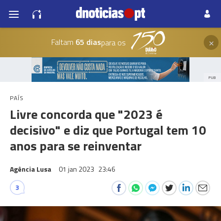
×
Faltam
65 dias
para os
PUB
PAÍS
Livre concorda que "2023 é
decisivo" e diz que Portugal tem 10
anos para se reinventar
Agência Lusa
01 jan 2023
23:46
3