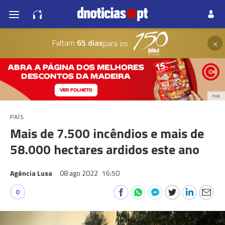
×
Faltam
65 dias
para os
PUB
PAÍS
Mais de 7.500 incêndios e mais de
58.000 hectares ardidos este ano
Agência Lusa
08 ago 2022
16:50
0